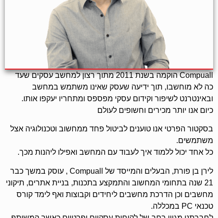
Compuall הוקמה בשנת 2011 מתוך רצון למחשב עסקים שעד
כה לא מוחשבו, תוך ידיעה שעסק שאינו משתמש במחשב
ובאינטרנט לשיפור וקידום עסקי מפספס ומתחריו יעקפו אותו.
כיום אנו יותר מכירים וחשופים לעולם
בסקטור הפרטי אנו טוענים לביטול פחד ממחשוב וטכנולוגיה אצל
משתמשים.
כל אחד יכול ללמוד איך לעבוד עם המחשב ואפילו ליהנות מכך.
לירן בן פורת, הבעלים והמייסד של Compuall , עוסק במשך כבר
21 שנה בתחומי המחשוב והתמקצע בתכנות, בניית אתרים, תיקוני
מחשבים וכן הדרכת מחשבים ליחידים וקבוצות ואף לימד קורס
טכנאי PC במכללה.
לחברתנו מגוון רחב של לקוחות עסקיים ופרטיים כאשר המשותף