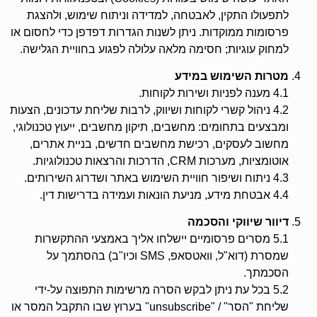
לתפעולו התקין, לאבטחה, למדידה וניתוח שימוש, ולהצגת
פרסומות ממוקדות. ניתן לשנות הגדרות דפדפן כדי לחסום או
למחוק עוגיות; חסימה מלאה עלולה לפגוע בחוויית הגלישה.
מטרות השימוש במידע
4.1 מענה לפניות ושירות לקוחות.
4.2 ניהול קשרי לקוחות ושיווק, לרבות שליחת עדכונים, הצעות
ומבצעים בתחומים: מחשבים, תיקון מחשבים, ייעוץ טכנולוגי,
מחשוב לעסקים, רכישת מחשבים חדשים, בניית אתרים,
אוטומציות, מערכות CRM, הדרכות והרצאות טכנולוגיות.
4.3 ניתוח ושיפור חוויית השימוש באתר ושדרוג השירותים.
4.4 אבטחת מידע, מניעת הונאות ועמידה בדרישות דין.
דיוור שיווקי והסכמה
5.1 מסרים פרסומיים יישלחו אליך באמצעי ההתקשרות
שמסרת (דוא"ל, וואטסאפ, SMS וכיו"ב) בהסתמך על
הסכמתך.
5.2 בכל עת ניתן לבקש הסרה מרשימות התפוצה על‑ידי
שליחת "הסר" / "unsubscribe" בערוץ שבו התקבל המסר או