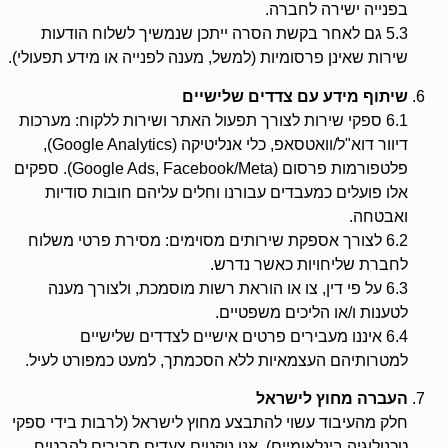
בפנייה ישירה לחברה.
5.3 גם לאחר בקשת הסרה ייתכן שנמשיך לשלוח הודעות
שירות שאינן פרסומיות (למשל, מענה לפנייה או מידע תפעולי).
שיתוף מידע עם צדדים שלישיים
6.1 ספקי שירות לצורך תפעול האתר ושירות ללקוח: מערכות
דיוור דוא"ל/וואטסאפ, כלי אנליטיקה (Google Analytics),
פלטפורמות פרסום (Google Ads, Facebook/Meta). ספקים
אלו פועלים כמעבדים עבורנו וחלים עליהם חובות סודיות
ואבטחה.
6.2 לצורך אספקת שירותים מסוימים: מסירת פרטי משלוח
לחברת שליחויות כאשר נדרש.
6.3 על פי דין, צו או הוראת רשות מוסמכת, ולצורך מענה
לטענות ו/או הליכים משפטיים.
6.4 איננו מעבירים פרטים אישיים לצדדים שלישיים
למטרותיהם העצמאיות ללא הסכמתך, למעט כמפורט לעיל.
העברה מחוץ לישראל
חלק מהעיבוד עשוי להתבצע מחוץ לישראל (לרבות בידי ספקי
טכנולוגיה בינלאומיים). אנו נוקטים צעדים סבירים להבטיח