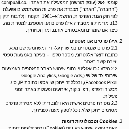
קומפיו-אול (עוסק מורשה) המפעילה את האתר compuall.co.il
("החברה", "האתר") מכבדת את פרטיות המשתמשים ופועלת
לפי חוק הגנת הפרטיות, התשמ"א–1981 ותקנותיו (לרבות תיקון
13). מדיניות זו מסבירה אילו פרטים אנו אוספים, למטרות מה,
כיצד אנו שומרים ומאבטחים אותם, ומהן זכויותיך.
אילו פרטים אנו אוספים
2.1 פרטים שנמסרים במישרין על‑ידי המשתמש: שם מלא,
כתובת דואר אלקטרוני, מספר טלפון – בעיקר באמצעות טפסי
יצירת קשר באתר.
2.2 מידע טכני/אנליטי: נתוני שימוש באתר הנאספים באמצעות
שירותי צד שלישי (Google Analytics, Google Ads,
Facebook Pixel), ובכלל זה ייתכן שייאספו כתובת IP, סוג
מכשיר ודפדפן, דפי ביקור, אירועים ופעולות באתר וזמני
פעילות.
2.3 מסירת פרטים אישית היא וולונטרית; ללא מסירת פרטים
מסוימים ייתכן שלא נוכל לספק מענה לפנייתך.
Cookies וטכנולוגיות דומות
האתר עושה שימוש בעוגיות (Cookies) ובטכנולוגיות דומות