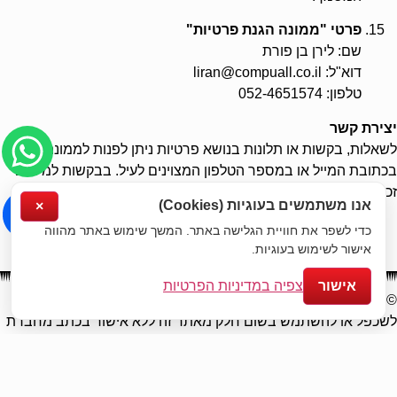
פרטי "ממונה הגנת פרטיות"
שם: לירן בן פורת
דוא"ל:
liran@compuall.co.il
טלפון: 052-4651574
יצירת קשר
לשאלות, בקשות או תלונות בנושא פרטיות ניתן לפנות לממונה
בכתובת המייל או במספר הטלפון המצוינים לעיל. בבקשות למימוש
זכויות יש לציין שם מלא, אמצעי התקשרות ומהות הבקשה.
אנו משתמשים בעוגיות (Cookies)
×
כדי לשפר את חוויית הגלישה באתר. המשך שימוש באתר מהווה
אישור לשימוש בעוגיות.
אישור
צפיה במדיניות הפרטיות
© כל הזכויות שמורות לחברת Compuall - אין להוריד, להעתיק,
לשכפל או להשתמש בשום חלק מאתר זה ללא אישור בכתב מחברת
Compuall !
ייעוץ ברכישת מחשב | תיקון מחשב | תיקון מחשבים |
הקמת רשת ביתית | תיקון רשת ביתית | שידרוג מחשב | תמיכה
מרחוק | אוטומציות | אוטומציות עסקיות | הדרכת מחשבים | הדרכת